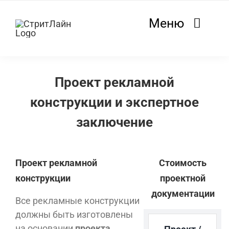
Skip
to
Меню
content
Главная
Проект рекламной
Услуги
конструкции и экспертное
Инфо
заключение
Контакты
Проект рекламной
Стоимость
конструкции
проектной
документации
Все рекламные конструкции
должны быть изготовлены
на основании
проекта